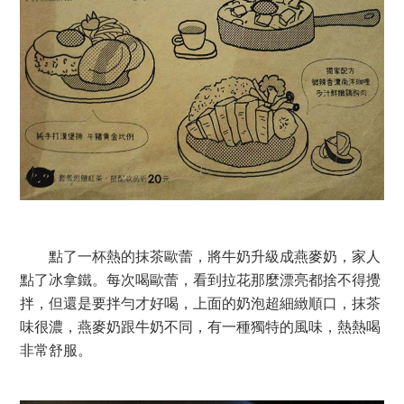
點了一杯熱的抹茶歐蕾，將牛奶升級成燕麥奶，家人
點了冰拿鐵。每次喝歐蕾，看到拉花那麼漂亮都捨不得攪
拌，但還是要拌勻才好喝，上面的奶泡超細緻順口，抹茶
味很濃，燕麥奶跟牛奶不同，有一種獨特的風味，熱熱喝
非常舒服。