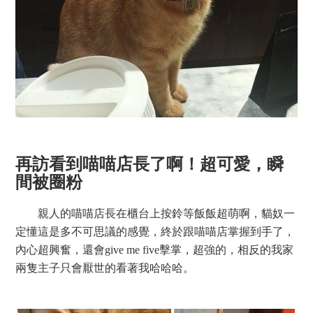
再訪看到喵喵店長了啊！超可愛，瞬
間被圈粉
親人的喵喵店長在櫃台上按鈴等飯飯超萌啊，貓奴一
定懂這是多不可思議的感覺，終於跟喵喵店掌握到手了，
內心超興奮，還會give me five擊掌，超強的，相反的我家
兩隻主子只會厭世的看著我哈哈哈。