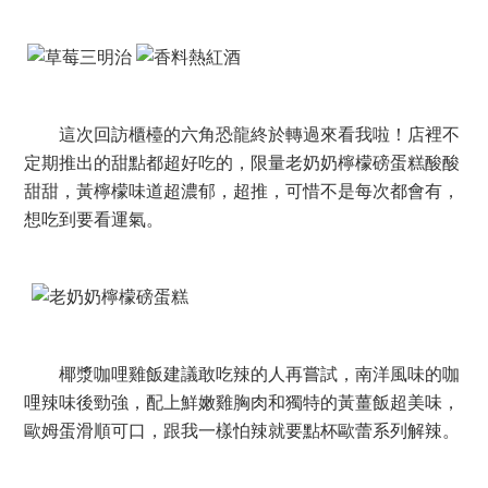
手打漢堡排飯的漢堡排超厚實，兩顆大大顆的肉排，
上面還有一隻番茄做的喵咪，肉排煎得非常香，切開咬下
肉汁會爆出，上頭的菇類洋蔥醬拌飯跟蛋超讚，立馬放入
必吃名單中。