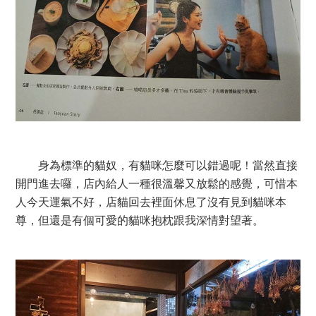
身為標準的貓奴，有貓咪怎麼可以錯過呢！當然直接
開門進去囉，店內給人一種很溫馨又放鬆的感覺，可惜本
人今天運氣不好，店貓回去裡面休息了沒有見到貓咪本
尊，但還是有個可愛的貓咪抱枕跟我深情對望著。