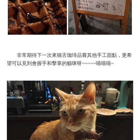
非常期待下一次來猫舌珈琲品嘗其他手工甜點，更希
望可以見到會握手和擊掌的貓咪呀~~~~~喵喵喵~