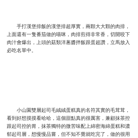
等餐點的同時可以從旁邊書架上挑本書或雜誌來看，
今天點了蔓越莓泡泡、手打漢堡排飯、小山園雙層起司毛
絨絨蛋糕，蛋糕名字超長感覺好可愛。