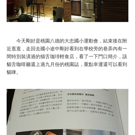
今天剛好是桃園八德的大忠國小運動會，結束後在附
近逛逛，走回去國小途中剛好看到在學校旁的巷弄內有一
間特別裝潢過的猫舌珈琲輕食店，看了一下門口簡介，該
貓舌咖啡廳還上過九月份的桃園誌，重點幸運還可以看到
貓咪。