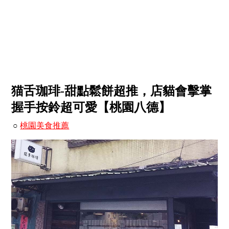
猫舌珈琲-甜點鬆餅超推，店貓會擊掌
握手按鈴超可愛【桃園八德】
○
桃園美食推薦