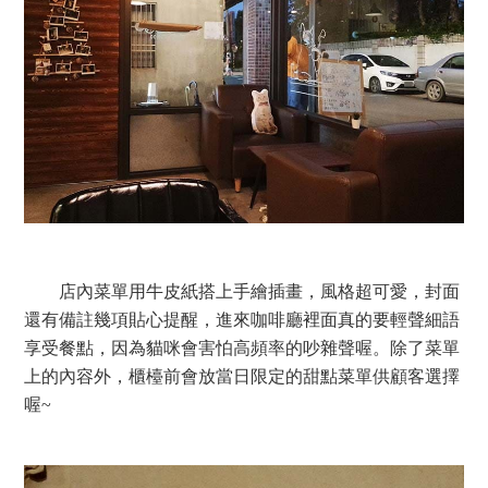
店內菜單用牛皮紙搭上手繪插畫，風格超可愛，封面
還有備註幾項貼心提醒，進來咖啡廳裡面真的要輕聲細語
享受餐點，因為貓咪會害怕高頻率的吵雜聲喔。除了菜單
上的內容外，櫃檯前會放當日限定的甜點菜單供顧客選擇
喔~