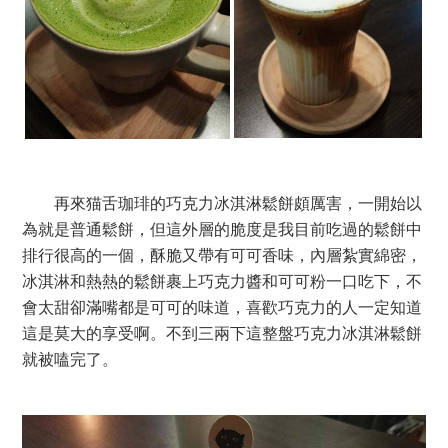
再來猫舌珈琲的巧克力冰淇淋鬆餅頗厲害，一開始以
為就是普通鬆餅，但這外層的脆度是我目前吃過的鬆餅中
排行很高的一個，酥脆又帶有可可香味，內層紮實綿密，
冰淇淋和熱熱的鬆餅裹上巧克力醬和可可粉一口吃下，不
會太甜卻滿嘴都是可可的味道，喜歡巧克力的人一定知道
這是莫大的享受啊。不到三兩下這整盤巧克力冰淇淋鬆餅
就被嗑完了。