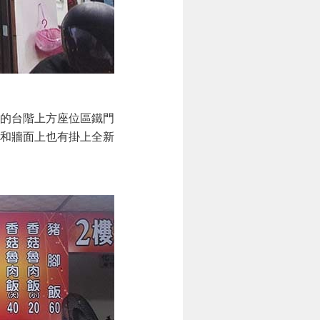
的台階上方座位區鐵門
和牆面上也有掛上全新