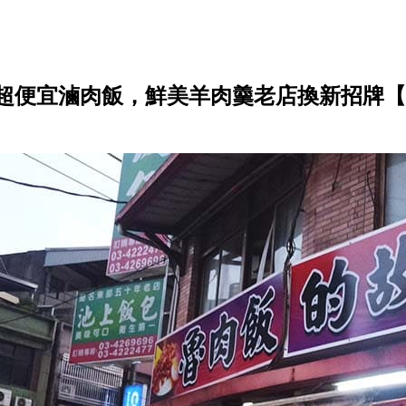
-超便宜滷肉飯，鮮美羊肉羹老店換新招牌