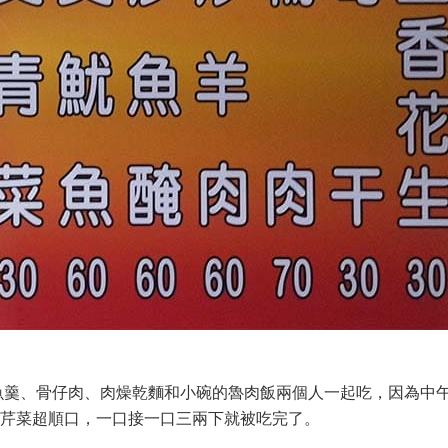
、骨仔肉、肉燥乾麵和小碗的魯肉飯兩個人一起吃，因為中午
芹菜超順口，一口接一口三兩下就被吃完了。