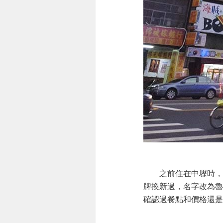
之前住在中壢時，晚
牌換新過，名字改為魯
確認過餐點和價格還是