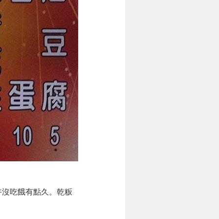
沒吃餓有點久。乾粄