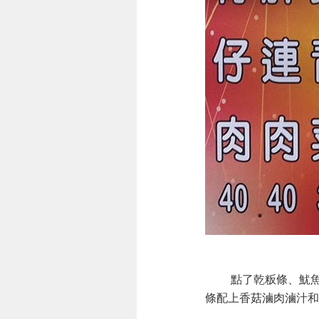
點了乾粄條、魷魚羹
條配上香菇滷肉滷汁和