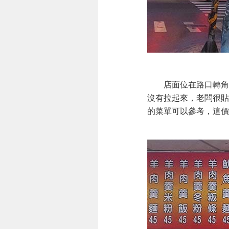
店面位在路口轉角處
沒有拉起來，老闆很貼
的菜單可以參考，這價