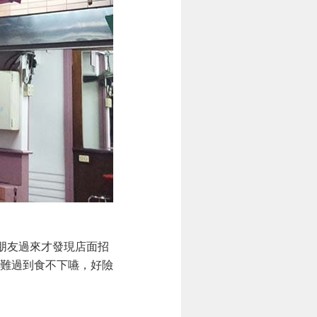
朋友過來才發現店面招
難過到食不下嚥，好險