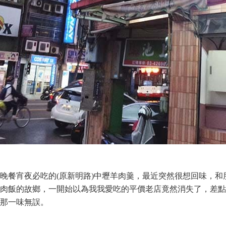
餐宵夜必吃的(原新明路)中壢羊肉羹，最近突然很想回味，和
肉飯的故鄉，一開始以為我我愛吃的平價老店竟然消失了，差點
那一味無誤。