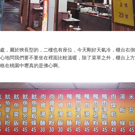
，屬於狹長型的，二樓也有座位，今天剛好天氣冷，櫃台右側
心地問我們要不要坐在裡面比較溫暖，除了菜單之外，櫃台上方
格在桃園中壢真的是佛心啊。