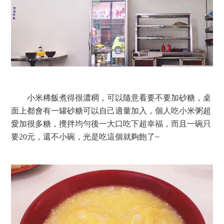
小米稀飯煮得很濃稠，可以隨意看要不要加砂糖，桌
面上都會有一罐砂糖可以自己適量加入，個人吃小米粥超
愛加很多糖，攪拌均勻後一大口吃下超幸福，而且一碗只
要20元，還不小碗，光是吃這個就夠飽了~