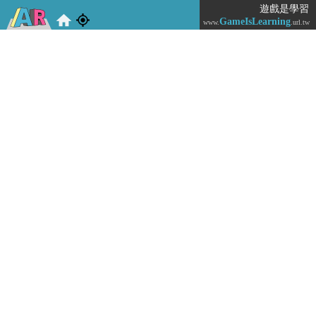
遊戲是學習
GameIsLearning
www.
.url.tw