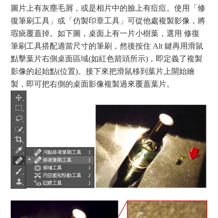
圖片上有灰塵毛屑，或是相片中的臉上有痘痘。使用「修
復筆刷工具」或「仿製印章工具」可從他處複製影像，將
瑕疵覆蓋掉。如下圖，桌面上有一片小樹葉，選用 修復
筆刷工具搭配適當尺寸的筆刷，然後按住 Alt 鍵再用滑鼠
點擊葉片右側桌面區域(如紅色箭頭所示)，即定義了複製
影像的起始點(位置)。接下來把滑鼠移到葉片上開始繪
製，即可把右側的桌面影像複製過來覆蓋葉片。