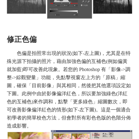
修正色偏
色偏是拍照常出現的狀況(如下-左上圖)，尤其是在特
殊光源下拍攝的照片，藉由加強色偏的互補色(例如偏黃
就加藍)即可改善此現象。若您的 Photoshop 有「影像->調
整->綜觀變量」功能，先點擊視窗左上方的「原稿」縮
圖，確保「目前影像」與其相同，然後把其他選項設定如
下圖。此例中由於影像偏洋紅色，所以要加強綠色(洋紅
色的互補色)來作調和，點擊「更多綠色」縮圖數次，即
可改善影像偏洋紅色的情形(如下-左下圖)。這是一個適合
初學者的簡單校色方法，但會對所有彩色色版的色階分佈
造成影響。