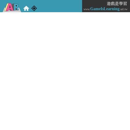
遊戲是學習
GameIsLearning
www.
.url.tw