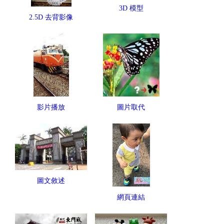
3D 模型
2.5D 去背影像
影片播放
圖片取代
圖文敘述
網頁連結